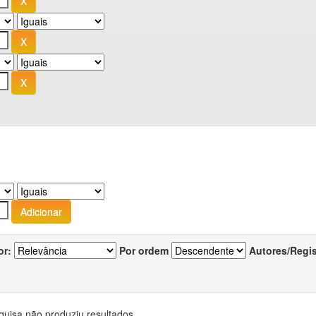
or:
Por ordem
Autores/Regi
quisa não produziu resultados.