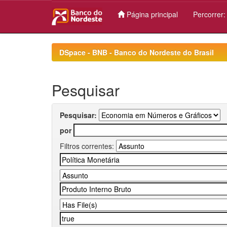
Página principal
Percorrer
Skip
navigation
DSpace - BNB - Banco do Nordeste do Brasil
Pesquisar
Pesquisar:
por
Filtros correntes: