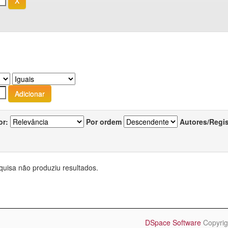
or:
Por ordem
Autores/Regi
quisa não produziu resultados.
DSpace Software
Copyrig