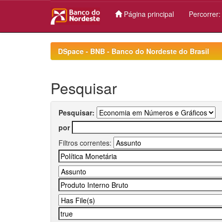
Página principal
Percorrer
Skip
navigation
DSpace - BNB - Banco do Nordeste do Brasil
Pesquisar
Pesquisar:
por
Filtros correntes: