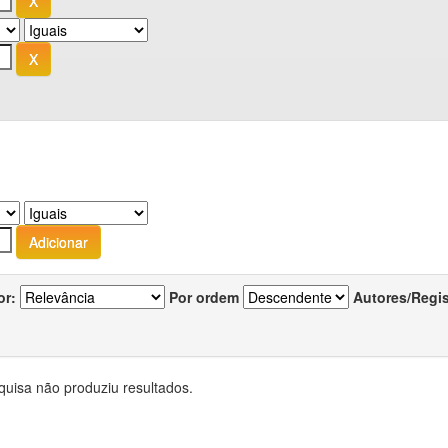
or:
Por ordem
Autores/Regi
quisa não produziu resultados.