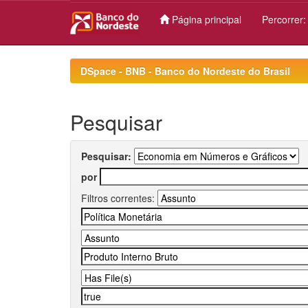
Página principal
Percorrer
Skip
navigation
DSpace - BNB - Banco do Nordeste do Brasil
Pesquisar
Pesquisar:
por
Filtros correntes: