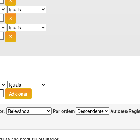
or:
Por ordem
Autores/Regi
quisa não produziu resultados.