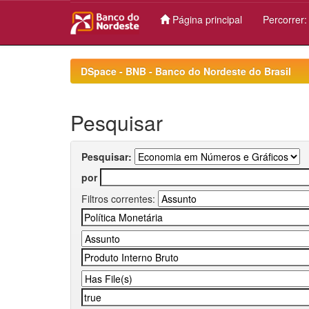
Página principal
Percorrer
Skip
navigation
DSpace - BNB - Banco do Nordeste do Brasil
Pesquisar
Pesquisar:
por
Filtros correntes: