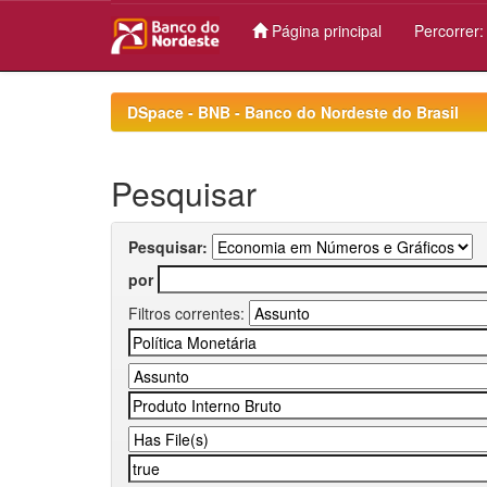
Página principal
Percorrer
Skip
navigation
DSpace - BNB - Banco do Nordeste do Brasil
Pesquisar
Pesquisar:
por
Filtros correntes: