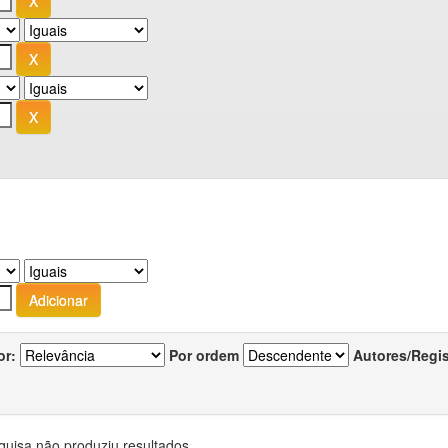
or:
Por ordem
Autores/Regi
quisa não produziu resultados.