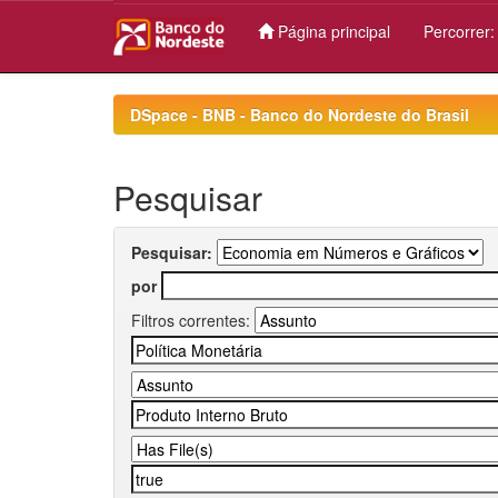
Página principal
Percorrer
Skip
navigation
DSpace - BNB - Banco do Nordeste do Brasil
Pesquisar
Pesquisar:
por
Filtros correntes: