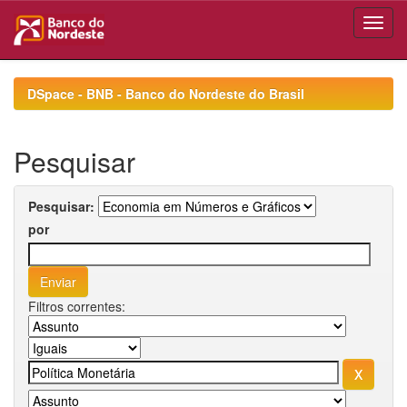
Skip
navigation
DSpace - BNB - Banco do Nordeste do Brasil
Pesquisar
Pesquisar:
por
Filtros correntes: