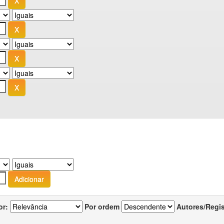
or:
Por ordem
Autores/Regi