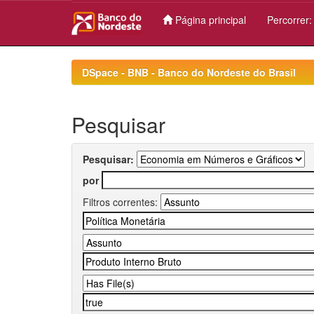
Página principal
Percorrer
Skip
navigation
DSpace - BNB - Banco do Nordeste do Brasil
Pesquisar
Pesquisar:
por
Filtros correntes: