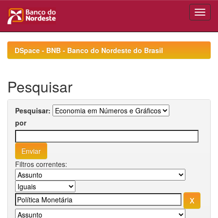
Skip
navigation
DSpace - BNB - Banco do Nordeste do Brasil
Pesquisar
Pesquisar:
por
Filtros correntes: