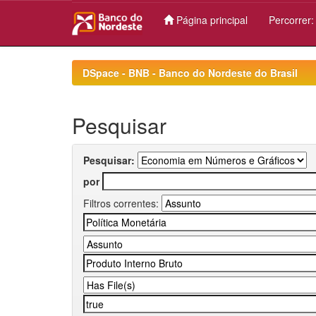
Página principal
Percorrer
Skip
navigation
DSpace - BNB - Banco do Nordeste do Brasil
Pesquisar
Pesquisar:
por
Filtros correntes: