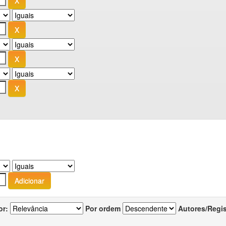
or:
Por ordem
Autores/Regi