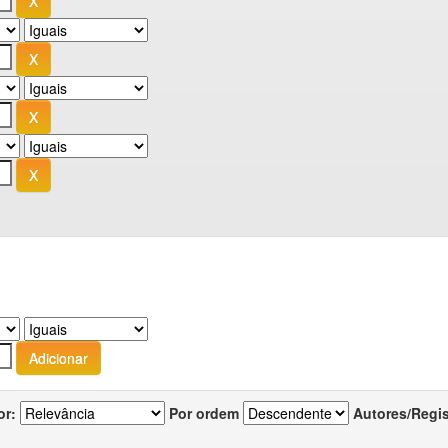
or:
Por ordem
Autores/Regi