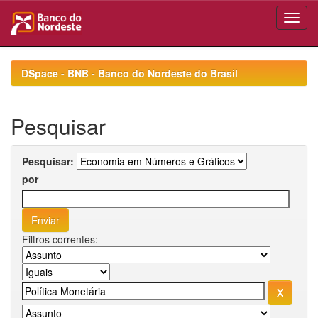
Skip
navigation
DSpace - BNB - Banco do Nordeste do Brasil
Pesquisar
Pesquisar:
por
Filtros correntes: