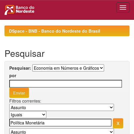
Skip
navigation
DSpace - BNB - Banco do Nordeste do Brasil
Pesquisar
Pesquisar:
por
Filtros correntes: