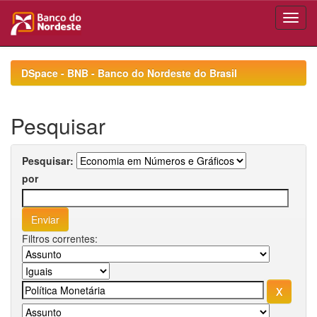
Skip
navigation
DSpace - BNB - Banco do Nordeste do Brasil
Pesquisar
Pesquisar:
por
Filtros correntes: