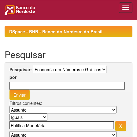
Skip
navigation
DSpace - BNB - Banco do Nordeste do Brasil
Pesquisar
Pesquisar:
por
Filtros correntes: