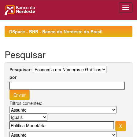
Skip
navigation
DSpace - BNB - Banco do Nordeste do Brasil
Pesquisar
Pesquisar:
por
Filtros correntes: