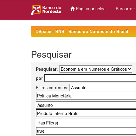
Página principal
Percorrer
Skip
navigation
DSpace - BNB - Banco do Nordeste do Brasil
Pesquisar
Pesquisar:
por
Filtros correntes: