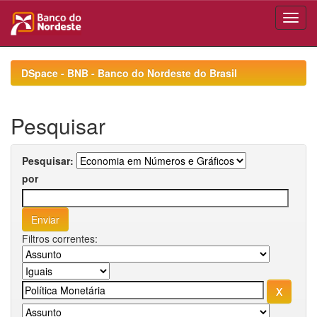
Skip
navigation
DSpace - BNB - Banco do Nordeste do Brasil
Pesquisar
Pesquisar:
por
Filtros correntes: