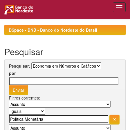
Skip
navigation
DSpace - BNB - Banco do Nordeste do Brasil
Pesquisar
Pesquisar:
por
Filtros correntes: