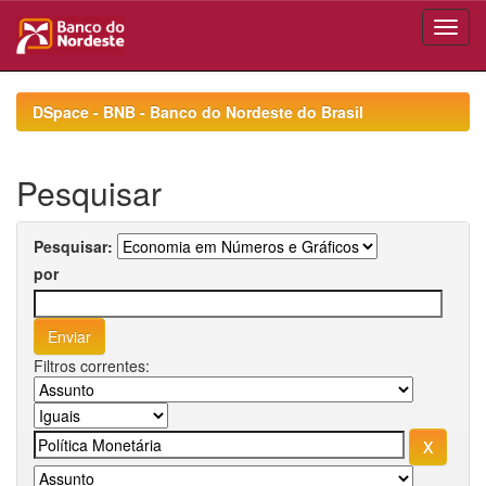
Skip
navigation
DSpace - BNB - Banco do Nordeste do Brasil
Pesquisar
Pesquisar:
por
Filtros correntes: