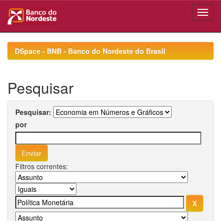
Skip
navigation
DSpace - BNB - Banco do Nordeste do Brasil
Pesquisar
Pesquisar:
por
Filtros correntes: