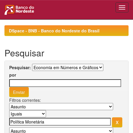
Skip
navigation
DSpace - BNB - Banco do Nordeste do Brasil
Pesquisar
Pesquisar:
por
Filtros correntes: