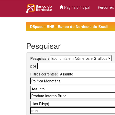
Página principal
Percorrer
Skip
navigation
DSpace - BNB - Banco do Nordeste do Brasil
Pesquisar
Pesquisar:
por
Filtros correntes: