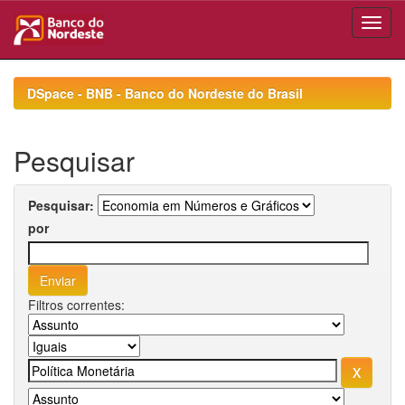
Skip
navigation
DSpace - BNB - Banco do Nordeste do Brasil
Pesquisar
Pesquisar:
por
Filtros correntes: