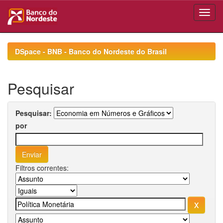
Skip
navigation
DSpace - BNB - Banco do Nordeste do Brasil
Pesquisar
Pesquisar:
por
Filtros correntes: