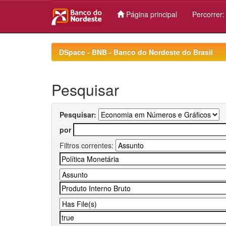
Página principal
Percorrer
Skip
navigation
DSpace - BNB - Banco do Nordeste do Brasil
Pesquisar
Pesquisar:
por
Filtros correntes: