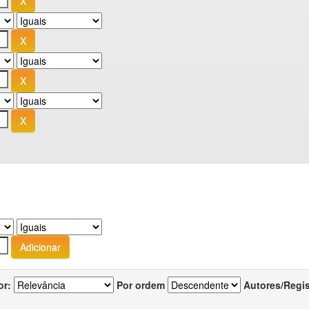
or:
Por ordem
Autores/Regi