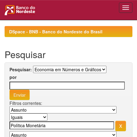
Skip
navigation
DSpace - BNB - Banco do Nordeste do Brasil
Pesquisar
Pesquisar:
por
Filtros correntes: