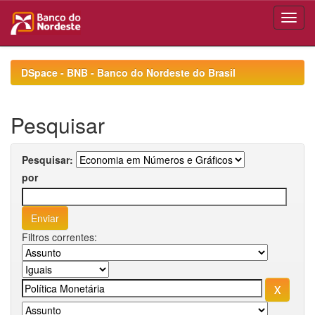
Skip
navigation
DSpace - BNB - Banco do Nordeste do Brasil
Pesquisar
Pesquisar:
por
Filtros correntes: