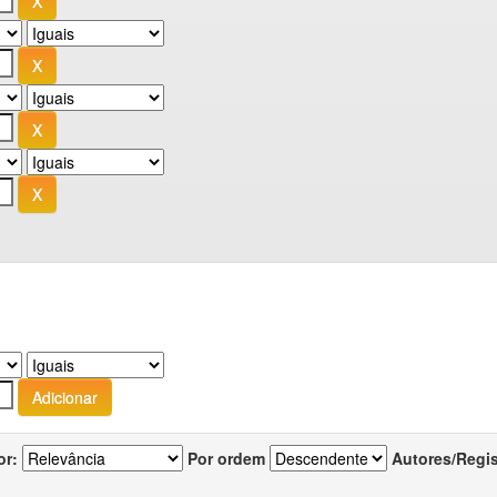
or:
Por ordem
Autores/Regi