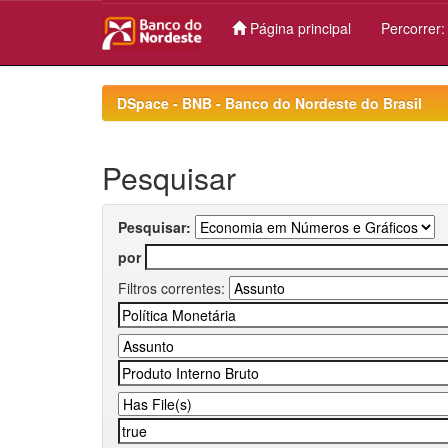
Página principal
Percorrer
Skip
navigation
DSpace - BNB - Banco do Nordeste do Brasil
Pesquisar
Pesquisar:
por
Filtros correntes: