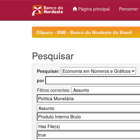
Página principal
Percorrer
Skip
navigation
DSpace - BNB - Banco do Nordeste do Brasil
Pesquisar
Pesquisar:
por
Filtros correntes: