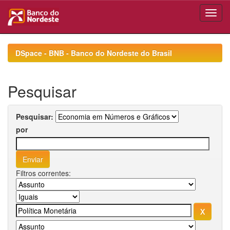
Skip
navigation
DSpace - BNB - Banco do Nordeste do Brasil
Pesquisar
Pesquisar:
por
Filtros correntes: