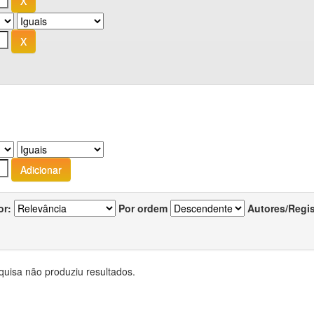
or:
Por ordem
Autores/Regi
quisa não produziu resultados.