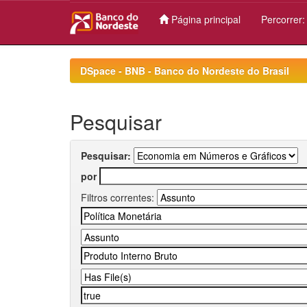
Página principal
Percorrer
Skip
navigation
DSpace - BNB - Banco do Nordeste do Brasil
Pesquisar
Pesquisar:
por
Filtros correntes: