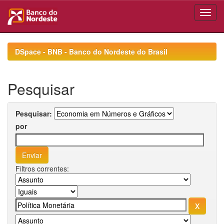
Skip
navigation
DSpace - BNB - Banco do Nordeste do Brasil
Pesquisar
Pesquisar:
por
Filtros correntes: