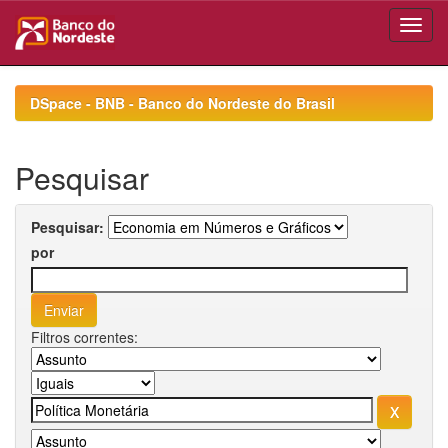
Skip
navigation
DSpace - BNB - Banco do Nordeste do Brasil
Pesquisar
Pesquisar:
por
Filtros correntes: