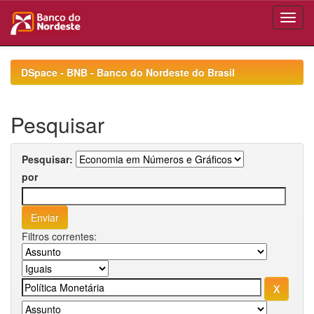
Skip
navigation
DSpace - BNB - Banco do Nordeste do Brasil
Pesquisar
Pesquisar:
por
Filtros correntes: