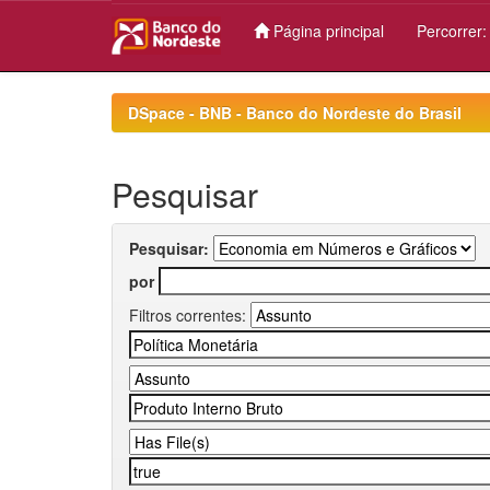
Página principal
Percorrer
Skip
navigation
DSpace - BNB - Banco do Nordeste do Brasil
Pesquisar
Pesquisar:
por
Filtros correntes: