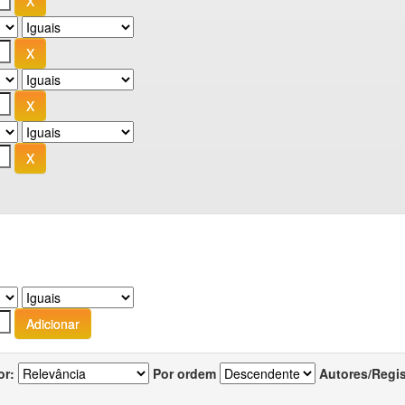
or:
Por ordem
Autores/Regi