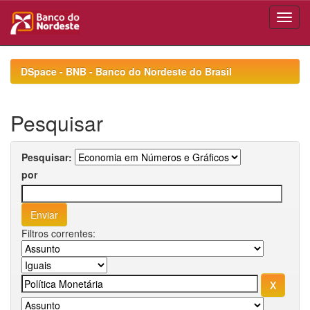
Skip
navigation
DSpace - BNB - Banco do Nordeste do Brasil
Pesquisar
Pesquisar:
por
Filtros correntes: