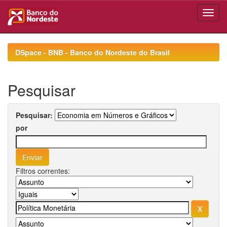
Skip
navigation
DSpace - BNB - Banco do Nordeste do Brasil
Pesquisar
Pesquisar:
por
Filtros correntes: