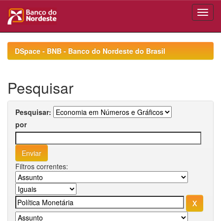
Skip
navigation
DSpace - BNB - Banco do Nordeste do Brasil
Pesquisar
Pesquisar:
por
Filtros correntes: