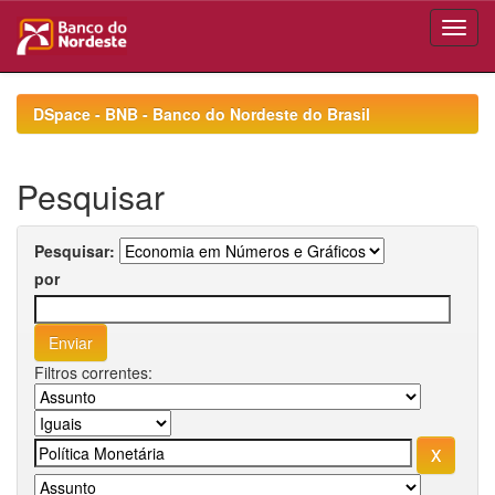
Skip
navigation
DSpace - BNB - Banco do Nordeste do Brasil
Pesquisar
Pesquisar:
por
Filtros correntes: