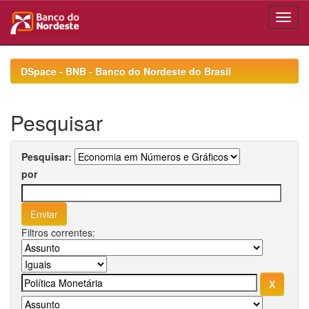
Skip
navigation
DSpace - BNB - Banco do Nordeste do Brasil
Pesquisar
Pesquisar:
por
Filtros correntes: