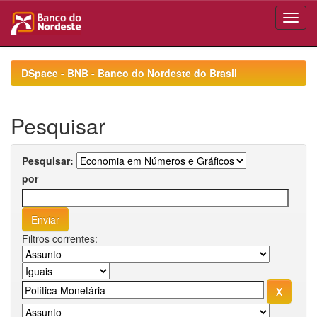
Skip
navigation
DSpace - BNB - Banco do Nordeste do Brasil
Pesquisar
Pesquisar:
por
Filtros correntes: