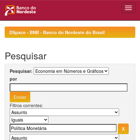
Skip
navigation
DSpace - BNB - Banco do Nordeste do Brasil
Pesquisar
Pesquisar:
por
Filtros correntes: