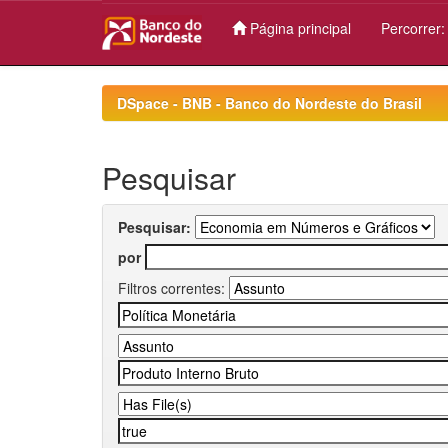
Página principal
Percorrer
Skip
navigation
DSpace - BNB - Banco do Nordeste do Brasil
Pesquisar
Pesquisar:
por
Filtros correntes: