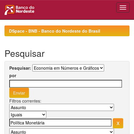
Skip
navigation
DSpace - BNB - Banco do Nordeste do Brasil
Pesquisar
Pesquisar:
por
Filtros correntes: