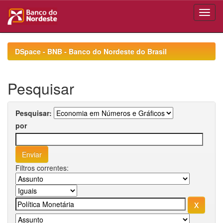
Skip
navigation
DSpace - BNB - Banco do Nordeste do Brasil
Pesquisar
Pesquisar:
por
Filtros correntes: