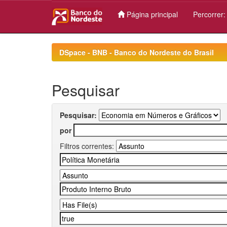
Página principal
Percorrer
Skip
navigation
DSpace - BNB - Banco do Nordeste do Brasil
Pesquisar
Pesquisar:
por
Filtros correntes: