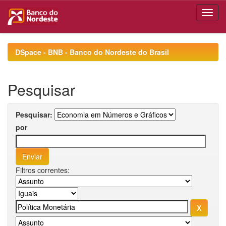
Skip
navigation
DSpace - BNB - Banco do Nordeste do Brasil
Pesquisar
Pesquisar:
por
Filtros correntes: