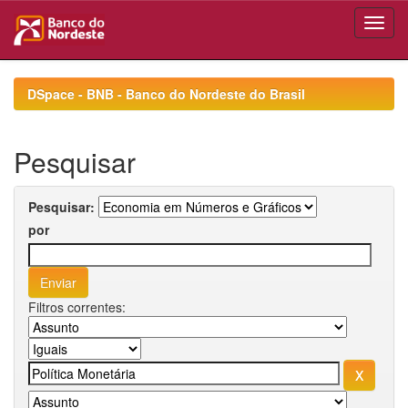
Skip
navigation
DSpace - BNB - Banco do Nordeste do Brasil
Pesquisar
Pesquisar:
por
Filtros correntes: