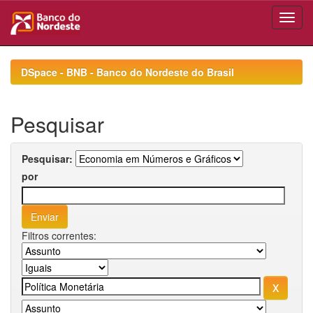
Skip
navigation
DSpace - BNB - Banco do Nordeste do Brasil
Pesquisar
Pesquisar:
por
Filtros correntes: